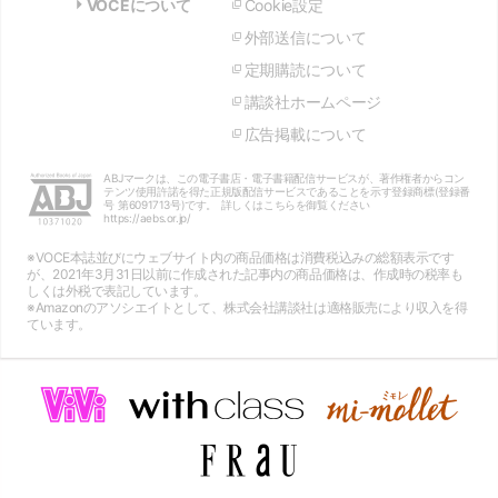
VOCEについて
Cookie設定
外部送信について
定期購読について
講談社ホームページ
広告掲載について
ABJマークは、この電子書店・電子書籍配信サービスが、著作権者からコン
テンツ使用許諾を得た正規版配信サービスであることを示す登録商標(登録番
号 第6091713号)です。 詳しくはこちらを御覧ください
https://aebs.or.jp/
※VOCE本誌並びにウェブサイト内の商品価格は消費税込みの総額表示です
が、2021年3月31日以前に作成された記事内の商品価格は、作成時の税率も
しくは外税で表記しています。
※Amazonのアソシエイトとして、株式会社講談社は適格販売により収入を得
ています。