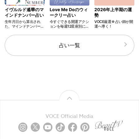
イヴルルド遙華のマ
Love Me Doのウィ
2026年上半期の運
インドナンバー占い
ークリー占い
勢
生年月日から算出され
今すぐできる開運アクシ
VOCE厳選☆占い師が開
た、マインドナンバー
ョンを毎週12星座別に伝
運へ導く！
別、全体運、仕事運、恋
授?
愛運に加えて、キレイを
アップデートしてくれる
占い一覧
アドバイスをお届け！
VOCE Official Media