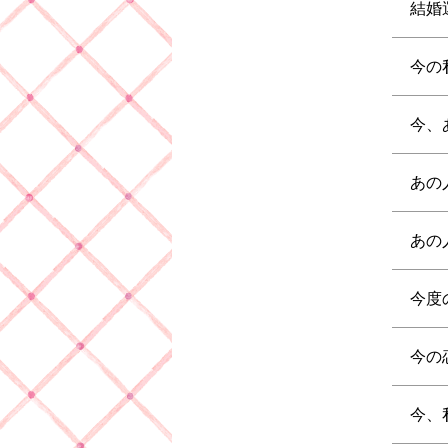
結婚
今の
今、
あの
あの
今度
今の
今、