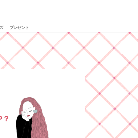
ズ
プレゼント
P？