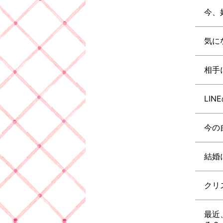
今、
気に
相手
LI
今の
結婚
クリ
最近