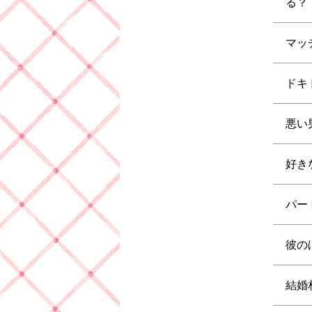
る？
マッ
ドキ
悪い
好き
パー
彼の
結婚