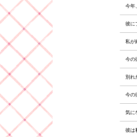
今年
彼に
私が
今の
別れ
今の
気に
彼は