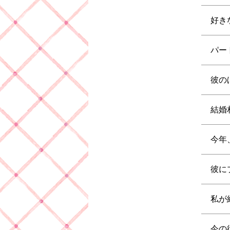
好き
パー
彼の
結婚
今年
彼に
私が
今の