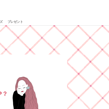
ズ
プレゼント
P？