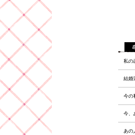
私の
結婚
今の
今、
あの