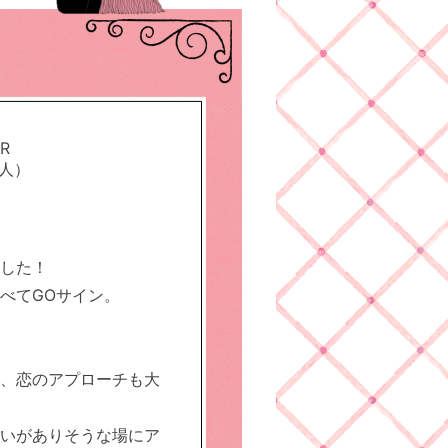
ER
恋人）
した！
べてGOサイン。
、恋のアプローチも大
いがありそうな場にア