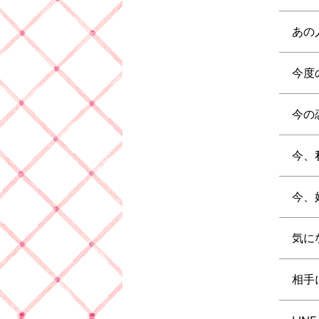
あの
今度
今の
今、
今、
気に
相手