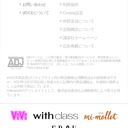
お問い合わせ
利用規約
VOCEについて
Cookie設定
外部送信について
定期購読について
講談社ホームページ
広告掲載について
ABJマークは、この電子書店・電子書籍配信サービスが、著作権者からコン
テンツ使用許諾を得た正規版配信サービスであることを示す登録商標(登録番
号 第6091713号)です。 詳しくはこちらを御覧ください
https://aebs.or.jp/
※VOCE本誌並びにウェブサイト内の商品価格は消費税込みの総額表示です
が、2021年3月31日以前に作成された記事内の商品価格は、作成時の税率も
しくは外税で表記しています。
※Amazonのアソシエイトとして、株式会社講談社は適格販売により収入を得
ています。