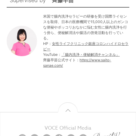
Supervised by
齊藤早苗
米国で腸内洗浄セラピーの研修を受け国際ライセン
スを取得、日本の医療機関で15,000人以上のガンコ
な便秘やポッコリおなかに悩む女性に腸内洗浄を行
う傍ら、便秘解消法や腸活の啓発活動を行ってい
る。
HP：
女性ライフクリニック銀座コロンハイドロセラ
ピー
YouTube：
「腸内洗浄・便秘解消チャンネル」
齊藤早苗公式サイト：
https://www.saito-
sanae.com/
VOCE Official Media