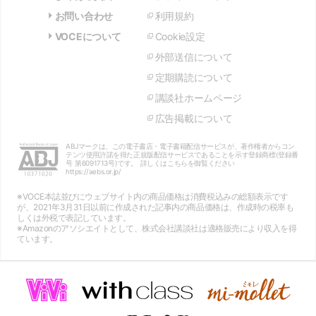
お問い合わせ
利用規約
VOCEについて
Cookie設定
外部送信について
定期購読について
講談社ホームページ
広告掲載について
ABJマークは、この電子書店・電子書籍配信サービスが、著作権者からコン
テンツ使用許諾を得た正規版配信サービスであることを示す登録商標(登録番
号 第6091713号)です。 詳しくはこちらを御覧ください
https://aebs.or.jp/
※VOCE本誌並びにウェブサイト内の商品価格は消費税込みの総額表示です
が、2021年3月31日以前に作成された記事内の商品価格は、作成時の税率も
しくは外税で表記しています。
※Amazonのアソシエイトとして、株式会社講談社は適格販売により収入を得
ています。